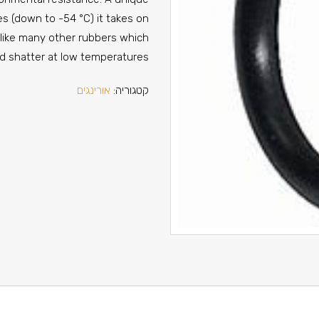
es (down to -54 °C) it takes on
nlike many other rubbers which
d shatter at low temperatures
קטגוריה:
אורינגים