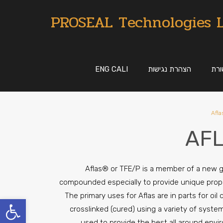
PROSEAL Technologies 
רת
הצהרת נגישות
ENG CALI
Aflas® or TFE/P is a member of a new g
compounded especially to provide unique propert
The primary uses for Aflas are in parts for oil 
פתח סרגל
crosslinked (cured) using a variety of syste
used to provide the best all around envi