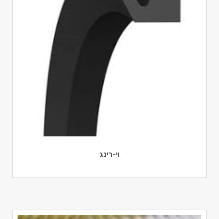
וי-רינג