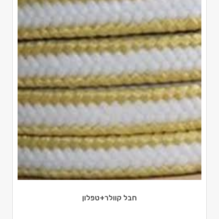
חבל קוולר+טפלון