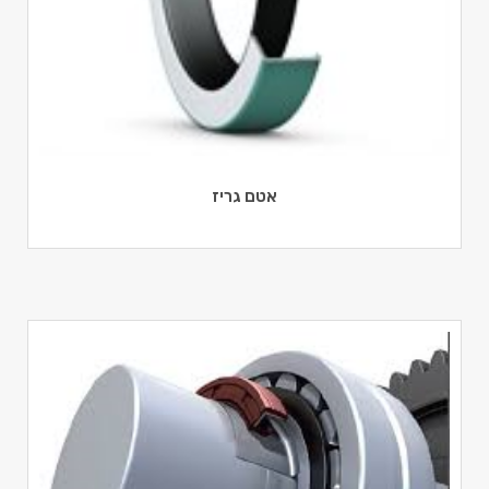
אטם גריז