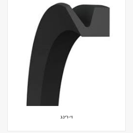
וי-רינג