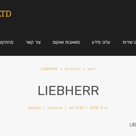
LTD
 שירות
עלוני מידע
משאבות וואקום
צור קשר
מהתקשו
ראשי
»
קיט שירות
»
LIEBHERR
LIEBHERR
יוני 5, 2018
11:42 am
אין תגובות
peuser
LIE